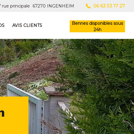
06 63 53 17 27
 rue principale
67270
INGENHEIM
Bennes disponibles sous
OS
AVIS CLIENTS
24h