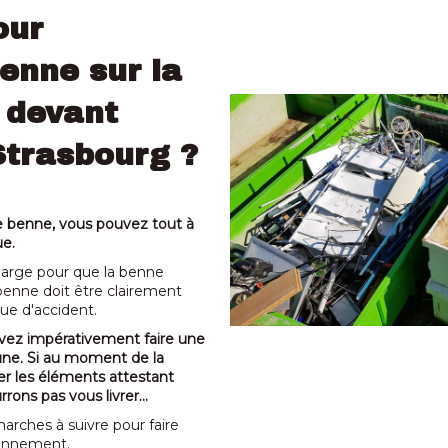
our
enne sur la
 devant
Strasbourg ?
ne benne, vous pouvez tout à
ue.
 large pour que la benne
a benne doit être clairement
sque d'accident.
evez impérativement faire une
ne. Si au moment de la
er les éléments attestant
rons pas vous livrer...
arches à suivre pour faire
ionnement.