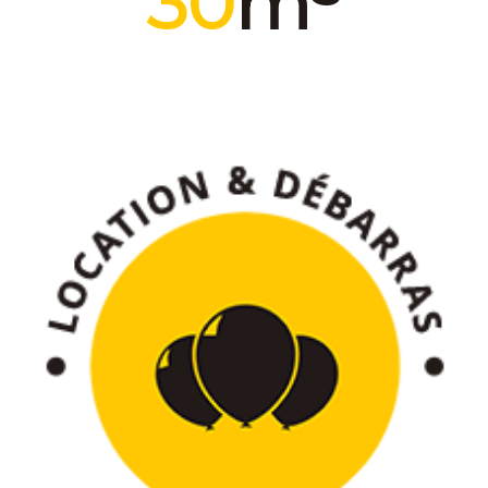
30
m³