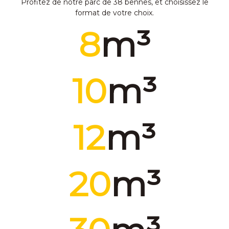
Profitez de notre parc de 38 bennes, et choisissez le
format de votre choix.
8
m³
10
m³
12
m³
20
m³